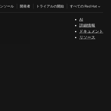
すべての Red Hat
ンソール
開発者
トライアルの開始
AI
サ
詳細情報
ポ
ドキュメント
ー
リソース
ト
コ
ン
ソ
ー
ル
開
発
者