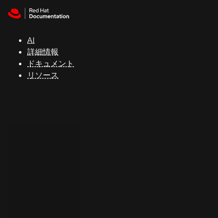
Skip to navigation
Skip to content
サ
ポ
ー
AI
ト
詳細情報
ドキュメント
リソース
コ
ン
ソ
ー
ル
開
発
者
ト
ラ