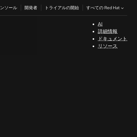
すべての Red Hat
ンソール
開発者
トライアルの開始
AI
サ
詳細情報
ポ
ドキュメント
ー
リソース
ト
コ
ン
ソ
ー
ル
開
発
者