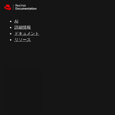
Skip to navigation
Skip to content
サ
ポ
ー
AI
ト
詳細情報
ドキュメント
リソース
コ
ン
ソ
ー
ル
開
発
者
ト
ラ