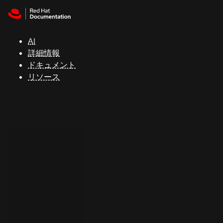
Skip to navigation
Skip to content
サ
ポ
ー
AI
ト
詳細情報
ドキュメント
リソース
コ
ン
ソ
ー
ル
開
発
者
ト
ラ