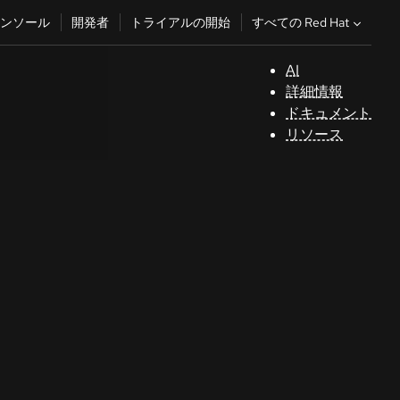
すべての Red Hat
ンソール
開発者
トライアルの開始
AI
サ
詳細情報
ポ
ドキュメント
ー
リソース
ト
コ
ン
ソ
ー
ル
開
発
者