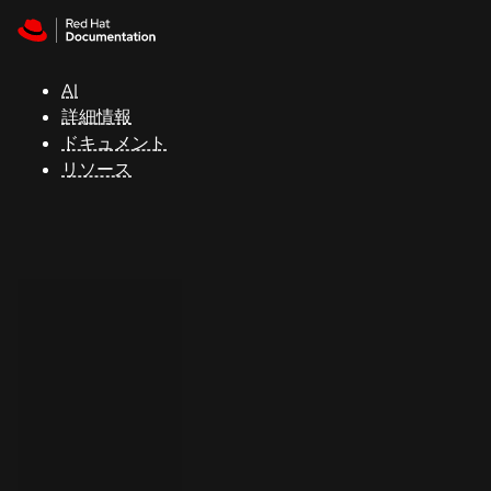
Skip to navigation
Skip to content
サ
ポ
ー
AI
ト
詳細情報
ドキュメント
リソース
コ
ン
ソ
ー
ル
開
発
者
ト
ラ