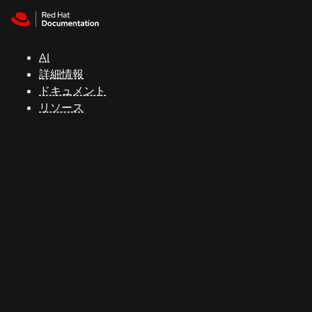
Skip to navigation
Skip to content
サ
ポ
ー
AI
ト
詳細情報
ドキュメント
リソース
コ
ン
ソ
ー
ル
開
発
者
ト
ラ