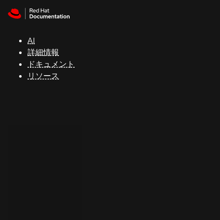
Skip to navigation
Skip to content
サ
ポ
ー
AI
ト
詳細情報
ドキュメント
リソース
コ
ン
ソ
ー
ル
開
発
者
ト
ラ