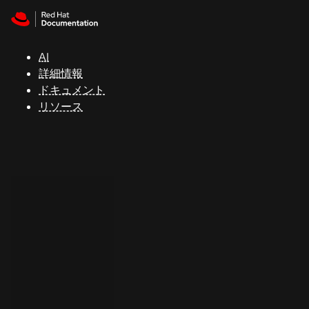
Skip to navigation
Skip to content
サ
ポ
ー
AI
ト
詳細情報
ドキュメント
リソース
コ
ン
ソ
ー
ル
開
発
者
ト
ラ