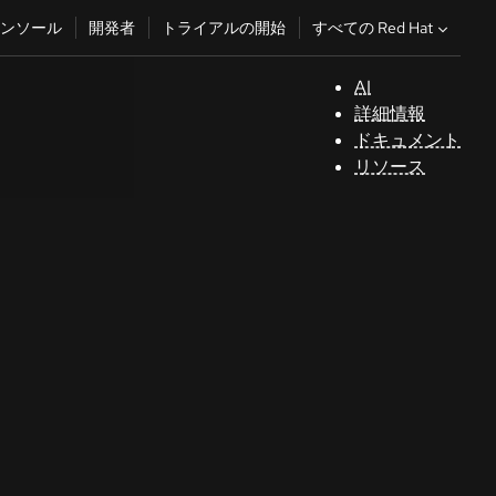
すべての Red Hat
ンソール
開発者
トライアルの開始
AI
サ
詳細情報
ポ
ドキュメント
ー
リソース
ト
コ
ン
ソ
ー
ル
開
発
者