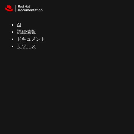
Skip to navigation
Skip to content
サ
ポ
ー
AI
ト
詳細情報
ドキュメント
リソース
コ
ン
ソ
ー
ル
開
発
者
ト
ラ