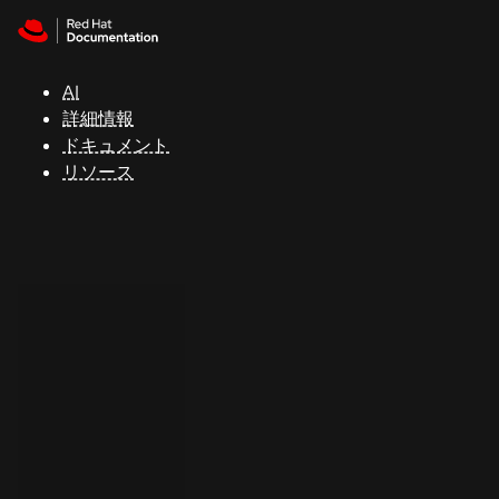
Skip to navigation
Skip to content
サ
ポ
ー
AI
ト
詳細情報
ドキュメント
リソース
コ
ン
ソ
ー
ル
開
発
者
ト
ラ