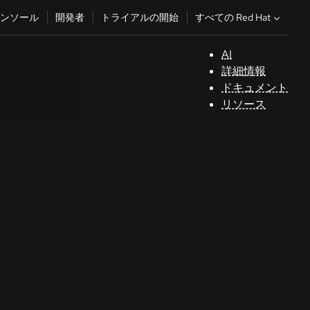
すべての Red Hat
ンソール
開発者
トライアルの開始
AI
サ
詳細情報
ポ
ドキュメント
ー
リソース
ト
コ
ン
ソ
ー
ル
開
発
者