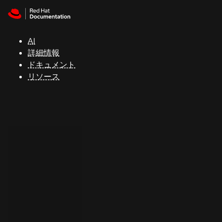
Skip to navigation
Skip to content
サ
ポ
ー
AI
ト
詳細情報
ドキュメント
リソース
コ
ン
ソ
ー
ル
開
発
者
ト
ラ