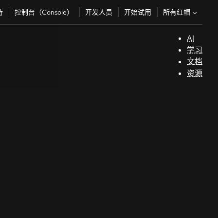
所有红帽
持
控制台（Console）
开发人员
开始试用
AI
支
学习
持
文档
资源
（
开
发
人
员
开
始
试
用