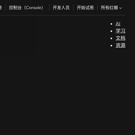
所有红帽
持
控制台（Console）
开发人员
开始试用
AI
支
学习
持
文档
资源
（
开
发
人
员
开
始
试
用