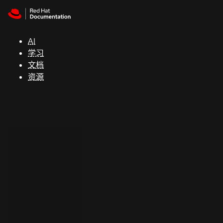
Skip to navigation
Skip to content
支
持
AI
学习
控制台
文档
（Console）
资源
开
发
人
员
开
始
试
用
联