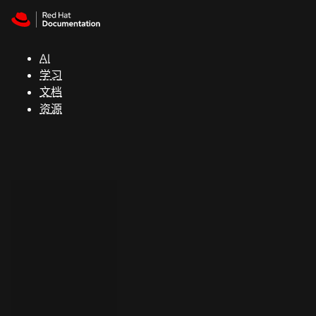
Skip to navigation
Skip to content
支
持
AI
学习
控制台
文档
（Console）
资源
开
发
人
员
开
始
试
用
联