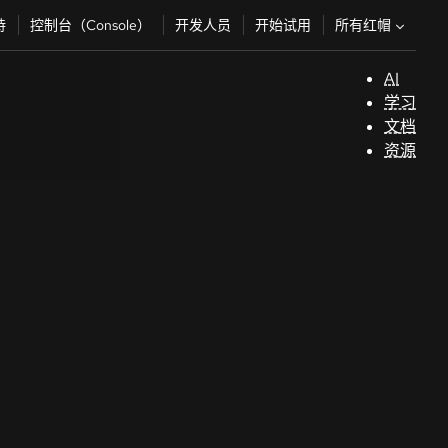
所有红帽
持
控制台（Console）
开发人员
开始试用
AI
支
学习
持
文档
资源
（
开
发
人
员
开
始
试
用