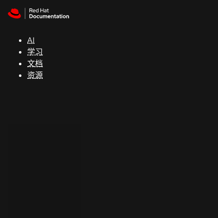
Skip to navigation
Skip to content
支
持
AI
学习
控制台
文档
（Console）
资源
开
发
人
员
开
始
试
用
联