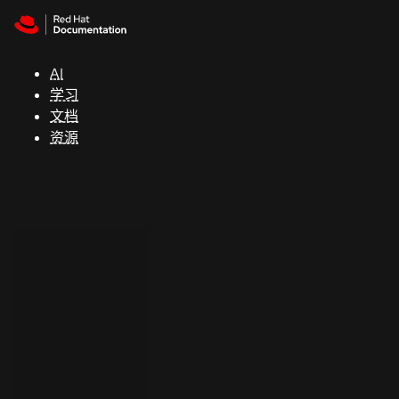
Skip to navigation
Skip to content
支
持
AI
学习
控制台
文档
（Console）
资源
开
发
人
员
开
始
试
用
联