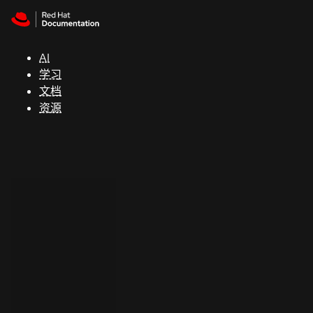
Skip to navigation
Skip to content
支
持
AI
学习
控制台
文档
（Console）
资源
开
发
人
员
开
始
试
用
联