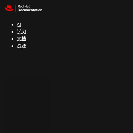
Skip to navigation
Skip to content
支
持
AI
学习
控制台
文档
（Console）
资源
开
发
人
员
开
始
试
用
联