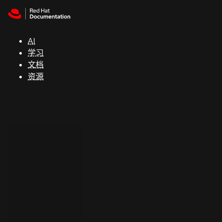
Skip to navigation
Skip to content
支
持
AI
学习
控制台
文档
（Console）
资源
开
发
人
员
开
始
试
用
联