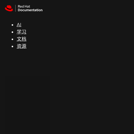
Skip to navigation
Skip to content
支
持
AI
学习
控制台
文档
（Console）
资源
开
发
人
员
开
始
试
用
联