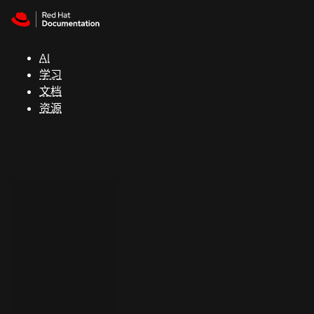
Skip to navigation
Skip to content
支
持
AI
学习
控制台
文档
（Console）
资源
开
发
人
员
开
始
试
用
联