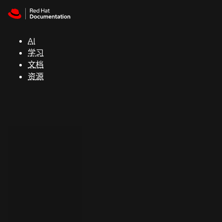
Skip to navigation
Skip to content
支
持
AI
学习
控制台
文档
（Console）
资源
开
发
人
员
开
始
试
用
联