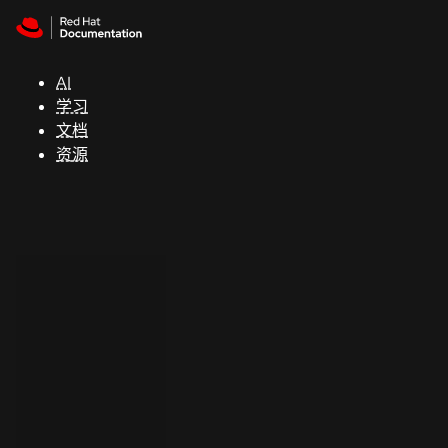
Skip to navigation
Skip to content
支
持
AI
学习
控制台
文档
（Console）
资源
开
发
人
员
开
始
试
用
联