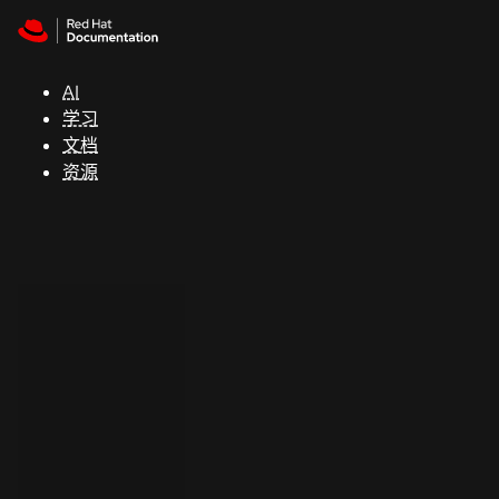
Skip to navigation
Skip to content
支
持
AI
学习
控制台
文档
（Console）
资源
开
发
人
员
开
始
试
用
联