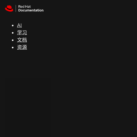
Skip to navigation
Skip to content
支
持
AI
学习
控制台
文档
（Console）
资源
开
发
人
员
开
始
试
用
联