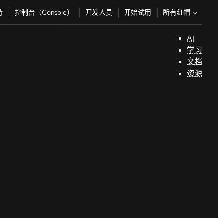
所有红帽
持
控制台（Console）
开发人员
开始试用
AI
支
学习
持
文档
资源
（
开
发
人
员
开
始
试
用