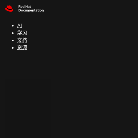
Skip to navigation
Skip to content
支
持
AI
学习
控制台
文档
（Console）
资源
开
发
人
员
开
始
试
用
联