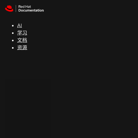
Skip to navigation
Skip to content
支
持
AI
学习
控制台
文档
（Console）
资源
开
发
人
员
开
始
试
用
联