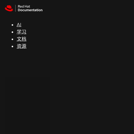
Skip to navigation
Skip to content
支
持
AI
学习
控制台
文档
（Console）
资源
开
发
人
员
开
始
试
用
联