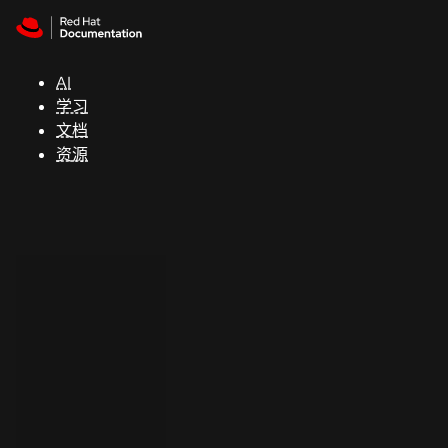
Skip to navigation
Skip to content
支
持
AI
学习
控制台
文档
（Console）
资源
开
发
人
员
开
始
试
用
联