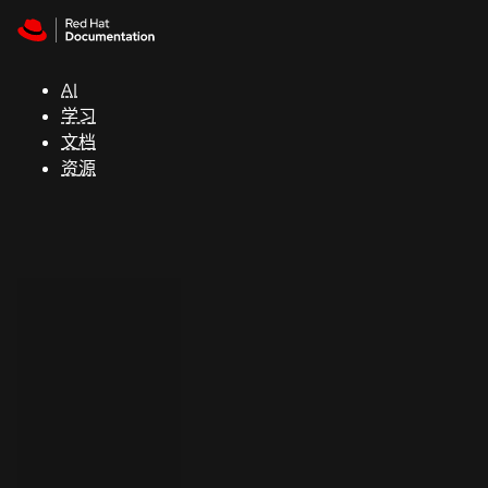
Skip to navigation
Skip to content
支
持
AI
学习
控制台
文档
（Console）
资源
开
发
人
员
开
始
试
用
联