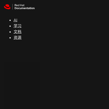
Skip to navigation
Skip to content
支
持
AI
学习
控制台
文档
（Console）
资源
开
发
人
员
开
始
试
用
联