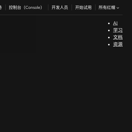
所有红帽
持
控制台（Console）
开发人员
开始试用
AI
支
学习
持
文档
资源
（
开
发
人
员
开
始
试
用