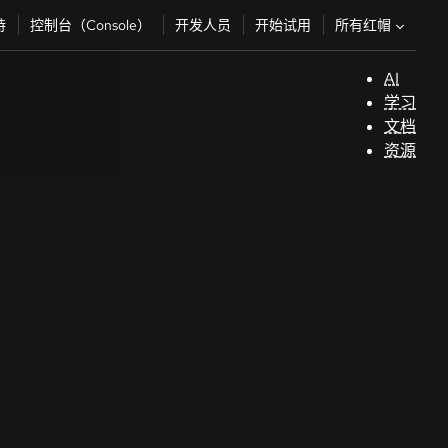
所有红帽
持
控制台（Console）
开发人员
开始试用
AI
支
学习
持
文档
资源
（
开
发
人
员
开
始
试
用