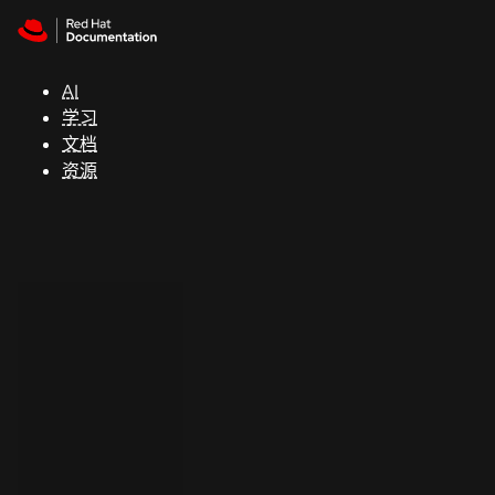
Skip to navigation
Skip to content
支
持
AI
学习
控制台
文档
（Console）
资源
开
发
人
员
开
始
试
用
联