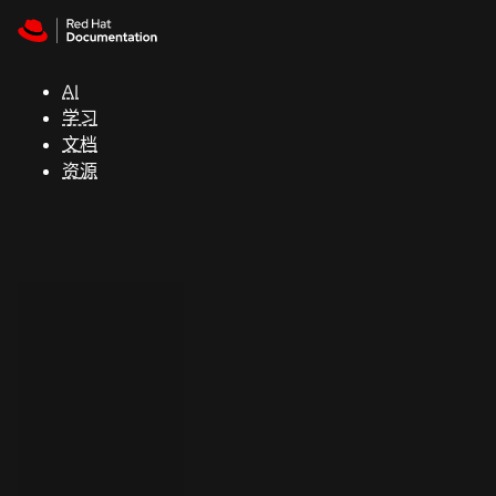
Skip to navigation
Skip to content
支
持
AI
学习
控制台
文档
（Console）
资源
开
发
人
员
开
始
试
用
联