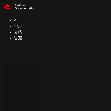
Skip to navigation
Skip to content
支
持
AI
学习
控制台
文档
（Console）
资源
开
发
人
员
开
始
试
用
联