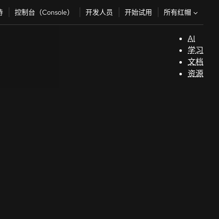
所有红帽
持
控制台（Console）
开发人员
开始试用
AI
支
学习
持
文档
资源
（
开
发
人
员
开
始
试
用