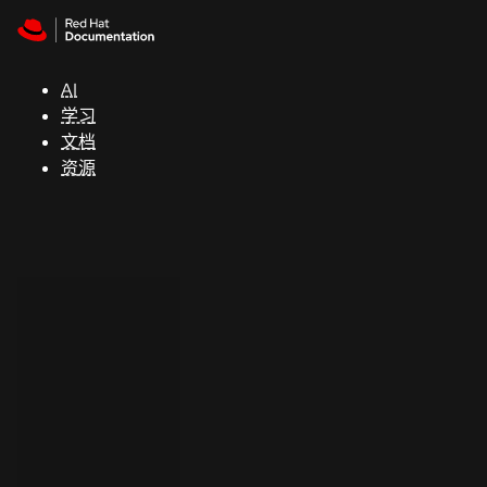
Skip to navigation
Skip to content
支
持
AI
学习
控制台
文档
（Console）
资源
开
发
人
员
开
始
试
用
联