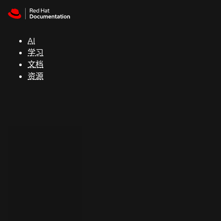
Skip to navigation
Skip to content
支
持
AI
学习
控制台
文档
（Console）
资源
开
发
人
员
开
始
试
用
联