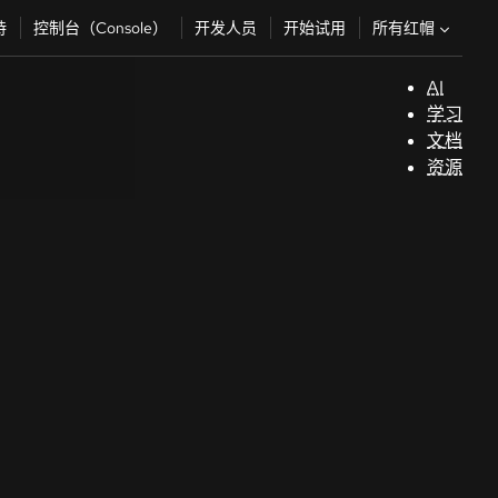
所有红帽
持
控制台（Console）
开发人员
开始试用
AI
支
学习
持
文档
资源
（
开
发
人
员
开
始
试
用