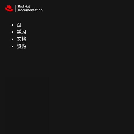
Skip to navigation
Skip to content
支
持
AI
学习
控制台
文档
（Console）
资源
开
发
人
员
开
始
试
用
联