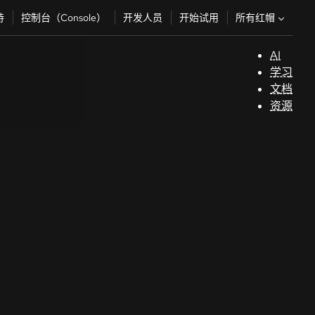
所有红帽
持
控制台（Console）
开发人员
开始试用
AI
支
学习
持
文档
资源
（
开
发
人
员
开
始
试
用