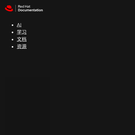
Skip to navigation
Skip to content
支
持
AI
学习
控制台
文档
（Console）
资源
开
发
人
员
开
始
试
用
联